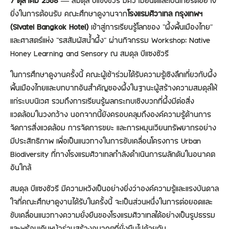
7 ตุลาคม 2568 —
สมดุล บีแซงชัวรี มีความยินดีและเป็นเกียรติอย่าง
ยิ่งในการต้อนรับ คณะศึกษาดูงานจาก
โรงแรมศิวาเทล กรุงเทพฯ
(Sivatel Bangkok Hotel)
เข้าสู่การเรียนรู้โลกของ “ผึ้งพื้นเมืองไทย”
และศาสตร์แห่ง “รสสัมผัสน้ำผึ้ง” ผ่านกิจกรรม Workshop: Native
Honey Learning and Sensory ณ สมดุล บีแซงชัวรี
ในการศึกษาดูงานครั้งนี้ คณะผู้เข้าร่วมได้รับความรู้เชิงลึกเกี่ยวกับผึ้ง
พื้นเมืองไทยและบทบาทอันสำคัญของผึ้งในฐานะผู้สร้างความสมดุลให้
แก่ระบบนิเวศ รวมถึงการเรียนรู้ผลกระทบเชิงบวกที่ผึ้งมีต่อสิ่ง
แวดล้อมในวงกว้าง นอกจากนี้ยังครอบคลุมถึงองค์ความรู้ด้านการ
จัดการสิ่งแวดล้อม การจัดการขยะ และการหมุนเวียนทรัพยากรอย่าง
มีประสิทธิภาพ เพื่อเป็นแนวทางในการขับเคลื่อนโครงการ Urban
Biodiversity ที่ทางโรงแรมศิวาเทลกำลังดำเนินการผลักดันในอนาคต
อันใกล้
สมดุล บีแซงชัวรี มีความหวังเป็นอย่างยิ่งว่าองค์ความรู้และแรงบันดาล
ใจที่คณะศึกษาดูงานได้รับในครั้งนี้ จะเป็นส่วนหนึ่งในการต่อยอดและ
ขับเคลื่อนแนวทางความยั่งยืนของโรงแรมศิวาเทลได้อย่างเป็นรูปธรรม
และพร้อมเดินหน้าร่วมสร้างอนาคตที่ยั่งยืนไปด้วยกัน