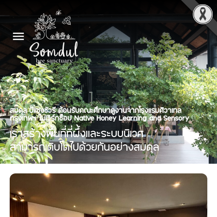
สมดุล บีแซงชัวรี ต้อนรับคณะศึกษาดูงานจากโรงแรมศิวาเทล
กรุงเทพฯ ในเวิร์กช็อป Native Honey Learning and Sensory
เราสร้างพื้นที่ที่ผึ้งและระบบนิเวศ
สามารถเติบโตไปด้วยกันอย่างสมดุล