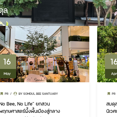
ดุล
16
1
May
Ap
PR
BY SOMDUL BEE SANTUARY
PR
No Bee, No Life” ยกสวน
สมดุล
พฤกษศาสตร์ผึ้งพื้นเมืองสู่กลาง
นิเวศ