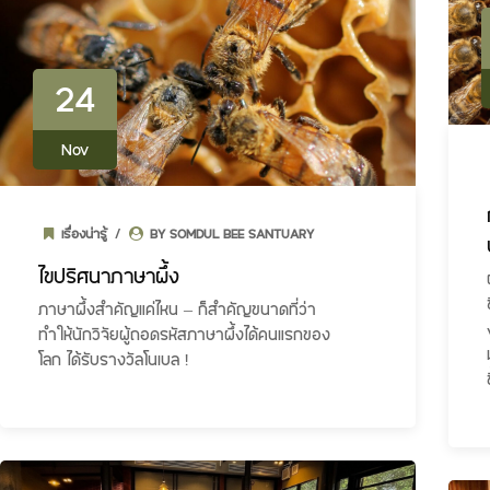
24
Nov
เรื่องน่ารู้
BY SOMDUL BEE SANTUARY
ไขปริศนาภาษาผึ้ง
ภาษาผึ้งสำคัญแค่ไหน – ก็สำคัญขนาดที่ว่า
ทำให้นักวิจัยผู้ถอดรหัสภาษาผึ้งได้คนแรกของ
โลก ได้รับรางวัลโนเบล !