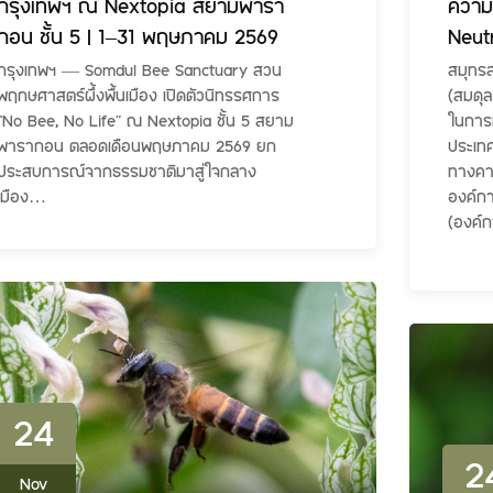
กรุงเทพฯ ณ Nextopia สยามพารา
ความ
กอน ชั้น 5 | 1–31 พฤษภาคม 2569
Neut
กรุงเทพฯ — Somdul Bee Sanctuary สวน
สมุทร
พฤกษศาสตร์ผึ้งพื้นเมือง เปิดตัวนิทรรศการ
(สมดุล
“No Bee, No Life” ณ Nextopia ชั้น 5 สยาม
ในการเ
พารากอน ตลอดเดือนพฤษภาคม 2569 ยก
ประเทศ
ประสบการณ์จากธรรมชาติมาสู่ใจกลาง
ทางคา
เมือง…
องค์ก
(องค์
24
2
Nov