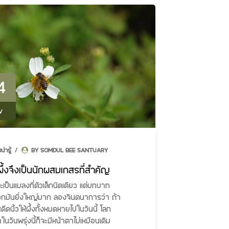
4
v
งน่ารู้
BY SOMDUL BEE SANTUARY
ึ้งจึงเป็นนักผสมเกสรที่สำคัญ
จะเป็นแมลงที่ตัวเล็กนิดเดียว แต่บทบาท
กมันยิ่งใหญ่มาก ลองจินตนาการว่า ถ้า
ีดนิ้วให้ผึ้งทั้งหมดหายไปในวันนี้ โลก
นวันพรุ่งนี้ก็จะมีหน้าตาไม่เหมือนเดิม