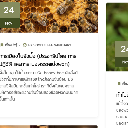
24
Nov
2
เรื่องน่ารู้
BY SOMDUL BEE SANTUARY
การเมืองในรังผึ้ง (ประชาธิปไตย การ
No
ปฏิวัติ และการแบ่งพรรคแบ่งพวก)
ผึ้งในกลุ่มให้น้ำหวาน หรือ honey bee คือสิ่งมี
ชีวิตที่มีภาษาและโครงสร้างสังคมซับซ้อน ยิ่ง
เรื่อ
งานวิจัยมีมากขึ้นเท่าไหร่ เราก็ยิ่งค้นพบความ
มหัศจรรย์และความซับซ้อนของชีวิตพวกมันมาก
ทำไมผ
ขึ้นเท่านั้น
แม้ผึ้ง
ของพว
ธานอสด
ของเราใ