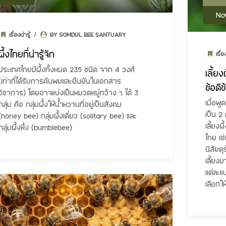
No
เรื่องน่ารู้
BY SOMDUL BEE SANTUARY
ผึ้งไทยที่น่ารู้จัก
เรื่อ
ประเทศไทยมีผึ้งทั้งหมด 235 ชนิด จาก 4 วงศ์
เลี้ยง
(เท่าที่ได้รับการค้นพบและยืนยันในเอกสาร
ข้อดี
วิชาการ) โดยอาจแบ่งเป็นหมวดหมู่กว้าง ๆ ได้ 3
เมื่อพ
กลุ่ม คือ กลุ่มผึ้งให้น้ำหวานที่อยู่เป็นสังคม
เป็น 2 ก
(honey bee) กลุ่มผึ้งเดี่ยว (solitary bee) และ
เลี้ยงผ
กลุ่มผึ้งหึ่ง (bumblebee)
ไทย เช่
นิสัยด
เลี้ยงม
แต่ละแบ
เลือกใ