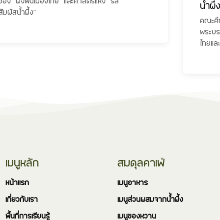
ของ “ผึ้งพื้นเมืองไทย” และศาสตร์แห่ง “รส
น้ำผึ้
สัมผัสน้ำผึ้ง”
คณะศึก
พระบรมร
ไทยและ
เมนูหลัก
สมดุลคาเฟ่
หน้าแรก
เมนูอาหาร
เกี่ยวกับเรา
เมนูส่วนผสมจากน้ำผึ้ง
พื้นที่การเรียนรู้
เมนูของหวาน