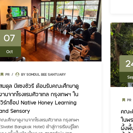
07
Oct
2
PR
BY SOMDUL BEE SANTUARY
Se
สมดุล บีแซงชัวรี ต้อนรับคณะศึกษาดู
งานจากโรงแรมศิวาเทล กรุงเทพฯ ใน
PR
เวิร์กช็อป Native Honey Learning
and Sensory
คณะศ
ในพระ
คณะศึกษาดูงานจากโรงแรมศิวาเทล กรุงเทพฯ
(Sivatel Bangkok Hotel) เข้าสู่การเรียนรู้โลก
ผึ้งพ