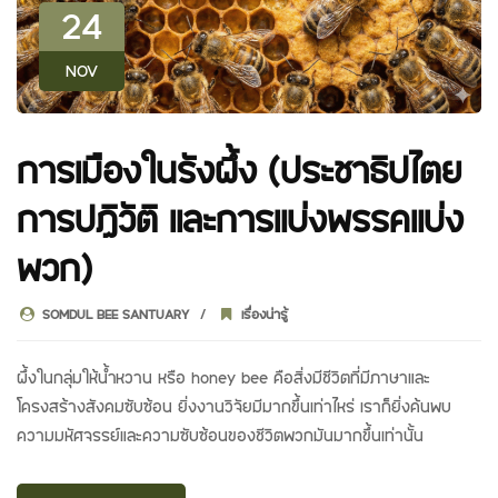
24
NOV
การเมืองในรังผึ้ง (ประชาธิปไตย
การปฏิวัติ และการแบ่งพรรคแบ่ง
พวก)
SOMDUL BEE SANTUARY
เรื่องน่ารู้
ผึ้งในกลุ่มให้น้ำหวาน หรือ honey bee คือสิ่งมีชีวิตที่มีภาษาและ
โครงสร้างสังคมซับซ้อน ยิ่งงานวิจัยมีมากขึ้นเท่าไหร่ เราก็ยิ่งค้นพบ
ความมหัศจรรย์และความซับซ้อนของชีวิตพวกมันมากขึ้นเท่านั้น