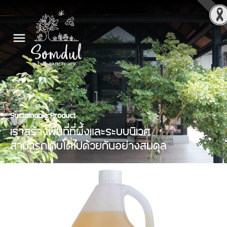
Sustainable Product
เราสร้างพื้นที่ที่ผึ้งและระบบนิเวศ
สามารถเติบโตไปด้วยกันอย่างสมดุล